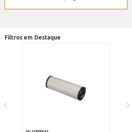
Filtros em Destaque
PN
128781A1