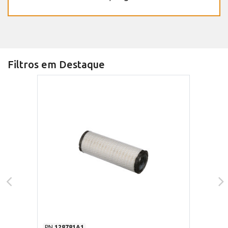
Filtros em Destaque
PN
128781A1