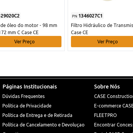
329020C2
1346027C1
PN
o de óleo do motor - 98 mm
Filtro Hidráulico de Transmi
172 mm C Case CE
Case CE
Ver Preço
Ver Preço
Páginas Institucionais
Sobre Nós
Dúvidas Frequentes
CASE Constructio
Política de Privacidade
E-commerce CAS
Política de Entrega e de Retirada
FLEETPRO
Política de Cancelamento e Devoluçao
Encontrar Conces