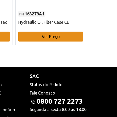
163279A1
48145970
PN
PN
ssão
Hydraulic Oil Filter Case CE
Filtro de com
x 75 mm L Ca
Ver Preço
V
SAC
n
Status do Pedido
E
Fale Conosco
0800 727 2273
Segunda à sexta 8:00 às 18:00
sionário