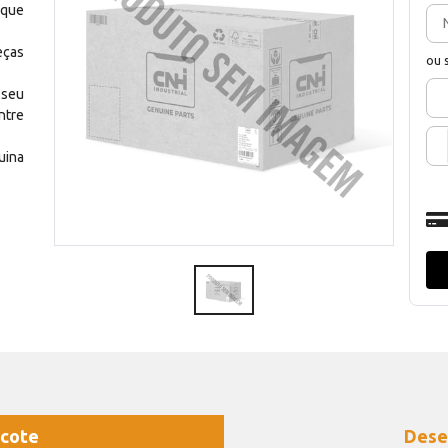
 que
eças
ou 
 seu
ntre
uina
cote
Dese