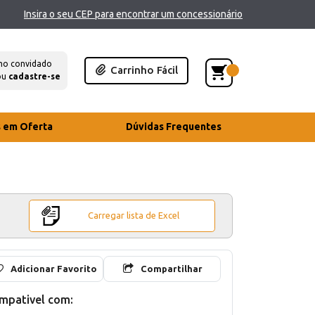
Insira o seu CEP para encontrar um concessionário
mo convidado
Carrinho Fácil
ou
cadastre-se
s em Oferta
Dúvidas Frequentes
Carregar lista de Excel
Adicionar Favorito
Compartilhar
mpativel com: