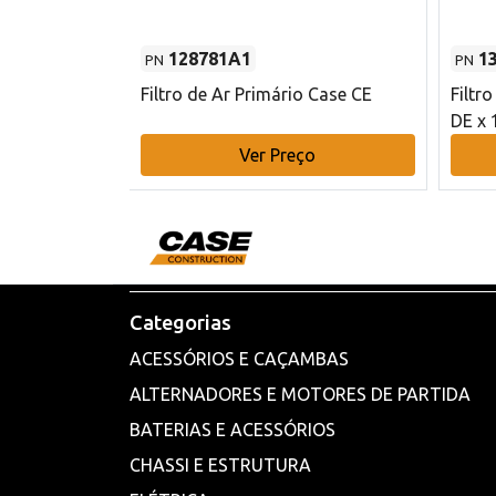
128781A1
1
PN
PN
l - 80 mm DE
Filtro de Ar Primário Case CE
Filtr
DE x 
o
Ver Preço
Categorias
ACESSÓRIOS E CAÇAMBAS
ALTERNADORES E MOTORES DE PARTIDA
BATERIAS E ACESSÓRIOS
CHASSI E ESTRUTURA