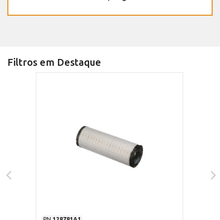
Filtros em Destaque
PN
128781A1