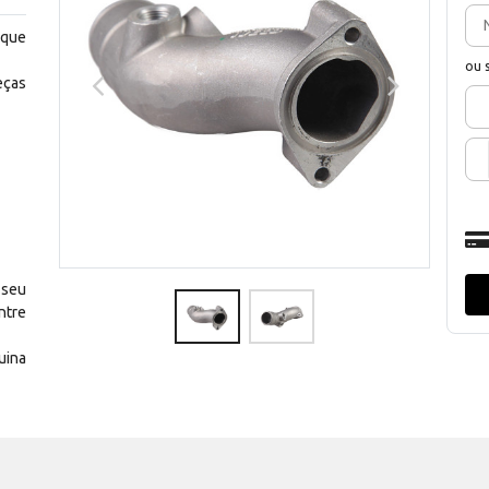
 que
ou 
eças
 seu
ntre
uina