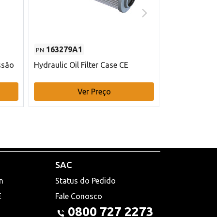
163279A1
48145970
PN
PN
ssão
Hydraulic Oil Filter Case CE
Filtro de com
x 75 mm L Ca
Ver Preço
V
SAC
n
Status do Pedido
E
Fale Conosco
0800 727 2273