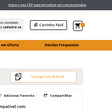
Insira o seu CEP para encontrar um concessionário
mo convidado
Carrinho Fácil
ou
cadastre-se
s em Oferta
Dúvidas Frequentes
Carregar lista de Excel
Adicionar Favorito
Compartilhar
mpativel com: