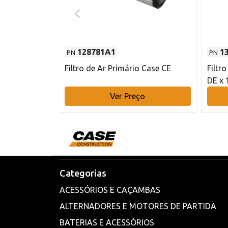
128781A1
1
PN
PN
l - 80 mm DE
Filtro de Ar Primário Case CE
Filtr
DE x 
o
Ver Preço
Categorias
ACESSÓRIOS E CAÇAMBAS
ALTERNADORES E MOTORES DE PARTIDA
BATERIAS E ACESSÓRIOS