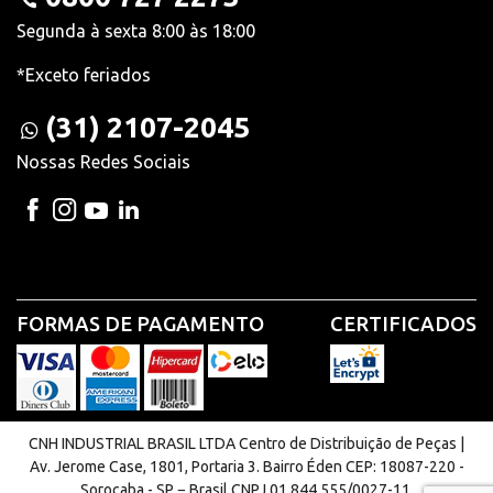
Segunda à sexta 8:00 às 18:00
*Exceto feriados
(31) 2107-2045
Nossas Redes Sociais
FORMAS DE PAGAMENTO
CERTIFICADOS
CNH INDUSTRIAL BRASIL LTDA Centro de Distribuição de Peças |
Av. Jerome Case, 1801, Portaria 3. Bairro Éden CEP: 18087-220 -
Sorocaba - SP − Brasil CNPJ 01.844.555/0027-11.