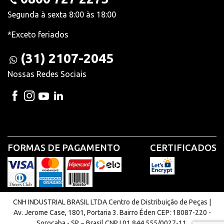
Segunda à sexta 8:00 às 18:00
*Exceto feriados
(31) 2107-2045
Nossas Redes Sociais
FORMAS DE PAGAMENTO
CERTIFICADOS
CNH INDUSTRIAL BRASIL LTDA Centro de Distribuição de Peças |
Av. Jerome Case, 1801, Portaria 3. Bairro Éden CEP: 18087-220 -
Sorocaba - SP − Brasil CNPJ 01.844.555/0027-11.