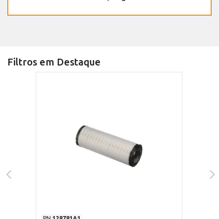
Filtros em Destaque
PN
128781A1