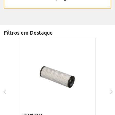
Filtros em Destaque
PN
128781A1