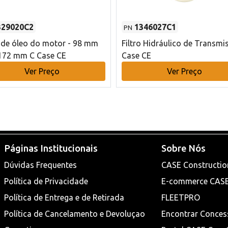
329020C2
1346027C1
PN
o de óleo do motor - 98 mm
Filtro Hidráulico de Transmi
172 mm C Case CE
Case CE
Ver Preço
Ver Preço
Páginas Institucionais
Sobre Nós
Dúvidas Frequentes
CASE Constructio
Política de Privacidade
E-commerce CAS
Política de Entrega e de Retirada
FLEETPRO
Política de Cancelamento e Devoluçao
Encontrar Conces