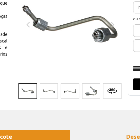
 que
eças
ou 
dade
scal
os e
rios
cote
Dese