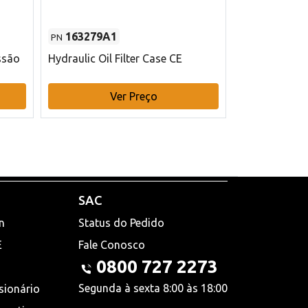
163279A1
48145970
PN
PN
ssão
Hydraulic Oil Filter Case CE
Filtro de com
x 75 mm L Ca
Ver Preço
V
SAC
n
Status do Pedido
E
Fale Conosco
0800 727 2273
Segunda à sexta 8:00 às 18:00
sionário