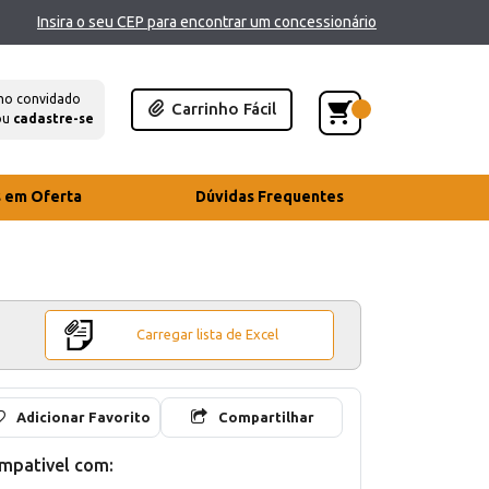
Insira o seu CEP para encontrar um concessionário
mo convidado
Carrinho Fácil
ou
cadastre-se
s em Oferta
Dúvidas Frequentes
Carregar lista de Excel
Adicionar Favorito
Compartilhar
mpativel com: