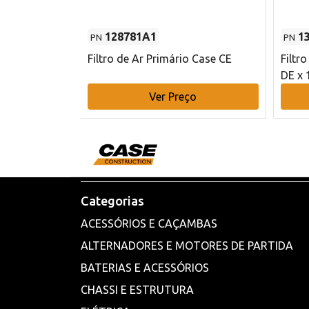
128781A1
1
PN
PN
l - 80 mm DE
Filtro de Ar Primário Case CE
Filtr
DE x 
o
Ver Preço
Categorias
ACESSÓRIOS E CAÇAMBAS
ALTERNADORES E MOTORES DE PARTIDA
BATERIAS E ACESSÓRIOS
CHASSI E ESTRUTURA