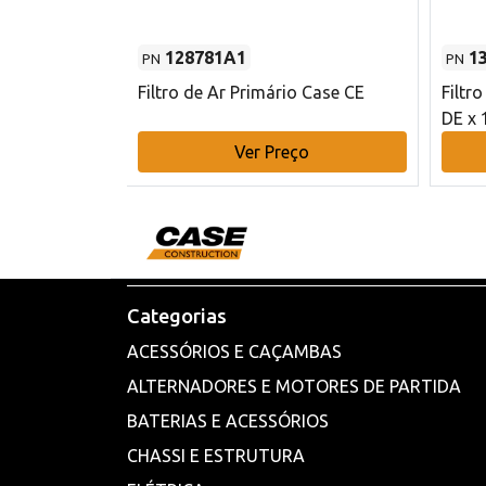
128781A1
1
PN
PN
l - 80 mm DE
Filtro de Ar Primário Case CE
Filtr
DE x 
o
Ver Preço
Categorias
ACESSÓRIOS E CAÇAMBAS
ALTERNADORES E MOTORES DE PARTIDA
BATERIAS E ACESSÓRIOS
CHASSI E ESTRUTURA