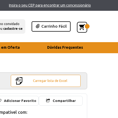
Insira o seu CEP para encontrar um concessionário
mo convidado
Carrinho Fácil
ou
cadastre-se
s em Oferta
Dúvidas Frequentes
Carregar lista de Excel
Adicionar Favorito
Compartilhar
mpativel com: