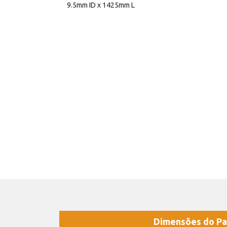
9.5mm ID x 1425mm L
Dimensões do Pa