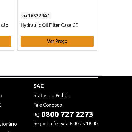
163279A1
48145970
PN
PN
ssão
Hydraulic Oil Filter Case CE
Filtro de com
x 75 mm L Ca
Ver Preço
V
SAC
n
Status do Pedido
E
Fale Conosco
0800 727 2273
Segunda à sexta 8:00 às 18:00
sionário