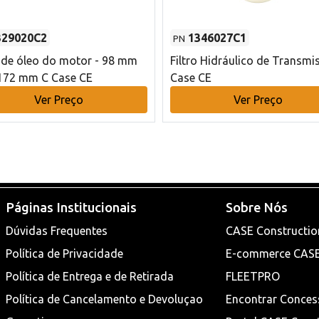
329020C2
1346027C1
PN
o de óleo do motor - 98 mm
Filtro Hidráulico de Transmi
172 mm C Case CE
Case CE
Ver Preço
Ver Preço
Páginas Institucionais
Sobre Nós
Dúvidas Frequentes
CASE Constructio
Política de Privacidade
E-commerce CAS
Política de Entrega e de Retirada
FLEETPRO
Política de Cancelamento e Devoluçao
Encontrar Conces