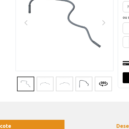
ou 
cote
Dese