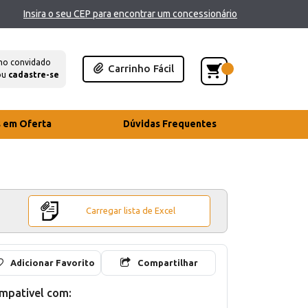
Insira o seu CEP para encontrar um concessionário
mo convidado
Carrinho Fácil
ou
cadastre-se
s em Oferta
Dúvidas Frequentes
Carregar lista de Excel
Adicionar Favorito
Compartilhar
mpativel com: