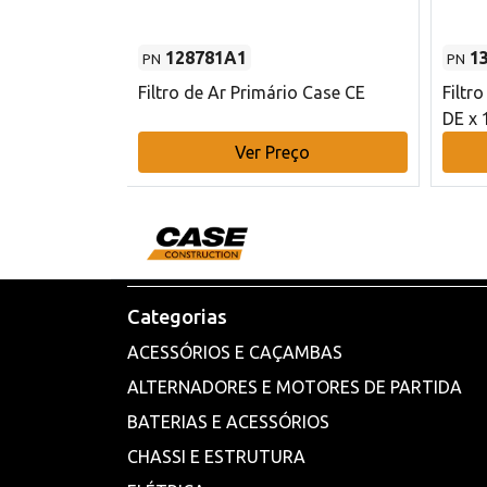
128781A1
1
PN
PN
l - 80 mm DE
Filtro de Ar Primário Case CE
Filtr
DE x 
o
Ver Preço
Categorias
ACESSÓRIOS E CAÇAMBAS
ALTERNADORES E MOTORES DE PARTIDA
BATERIAS E ACESSÓRIOS
CHASSI E ESTRUTURA