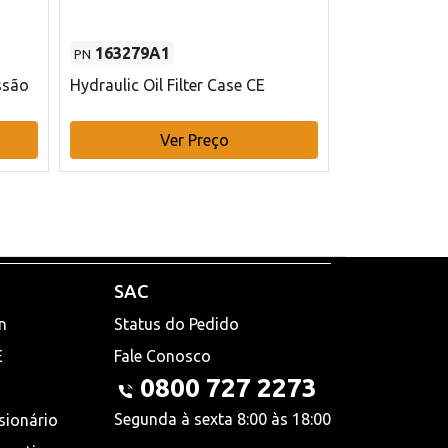
163279A1
48145970
PN
PN
ssão
Hydraulic Oil Filter Case CE
Filtro de com
x 75 mm L Ca
Ver Preço
V
SAC
n
Status do Pedido
E
Fale Conosco
0800 727 2273
Segunda à sexta 8:00 às 18:00
sionário