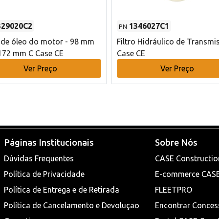
329020C2
1346027C1
PN
o de óleo do motor - 98 mm
Filtro Hidráulico de Transmi
172 mm C Case CE
Case CE
Ver Preço
Ver Preço
Páginas Institucionais
Sobre Nós
Dúvidas Frequentes
CASE Constructio
Política de Privacidade
E-commerce CAS
Política de Entrega e de Retirada
FLEETPRO
Política de Cancelamento e Devoluçao
Encontrar Conces