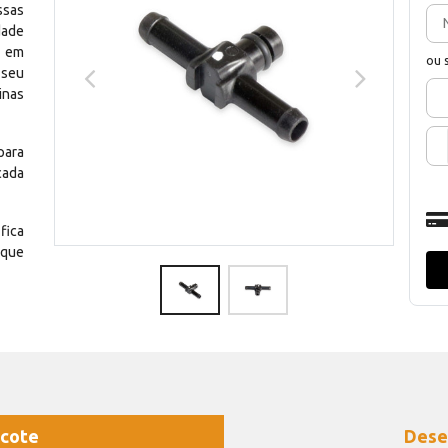
ssas
dade
e em
ou 
 seu
inas
para
cada
fica
 que
cote
Dese