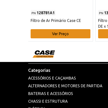
128781A1
1
PN
PN
l - 80 mm DE
Filtro de Ar Primário Case CE
Filtr
DE x 
o
Ver Preço
Categorias
ACESSÓRIOS E CAÇAMBAS
ALTERNADORES E MOTORES DE PARTIDA
BATERIAS E ACESSÓRIOS
CHASSI E ESTRUTURA