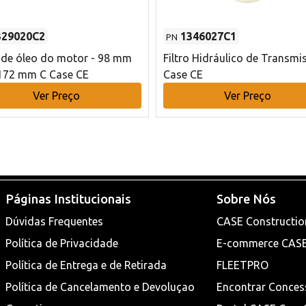
329020C2
1346027C1
PN
o de óleo do motor - 98 mm
Filtro Hidráulico de Transmi
172 mm C Case CE
Case CE
Ver Preço
Ver Preço
Páginas Institucionais
Sobre Nós
Dúvidas Frequentes
CASE Constructio
Política de Privacidade
E-commerce CAS
Política de Entrega e de Retirada
FLEETPRO
Política de Cancelamento e Devoluçao
Encontrar Conces