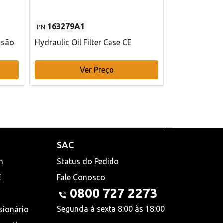
163279A1
48145970
PN
PN
ssão
Hydraulic Oil Filter Case CE
Filtro de com
x 75 mm L Ca
Ver Preço
V
SAC
n
Status do Pedido
E
Fale Conosco
0800 727 2273
Segunda à sexta 8:00 às 18:00
sionário