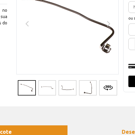
l no
 sua
ou 
s do
cote
Dese