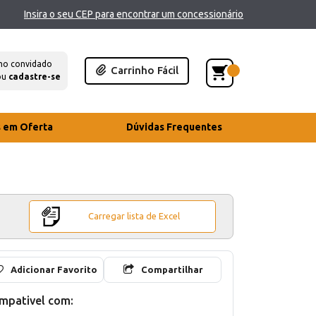
Insira o seu CEP para encontrar um concessionário
mo convidado
Carrinho Fácil
ou
cadastre-se
s em Oferta
Dúvidas Frequentes
Carregar lista de Excel
Adicionar Favorito
Compartilhar
mpativel com: