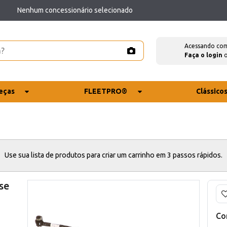
Nenhum concessionário selecionado
Acessando co
Faça o login
eças
FLEETPRO®
Clássico
Use sua lista de produtos para criar um carrinho em 3 passos rápidos.
se
Co