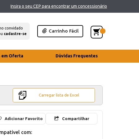
Insira o seu CEP para encontrar um concessionário
mo convidado
Carrinho Fácil
ou
cadastre-se
s em Oferta
Dúvidas Frequentes
Carregar lista de Excel
Adicionar Favorito
Compartilhar
mpativel com: