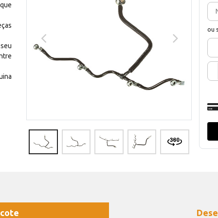
 que
eças
ou 
 seu
ntre
uina
cote
Dese