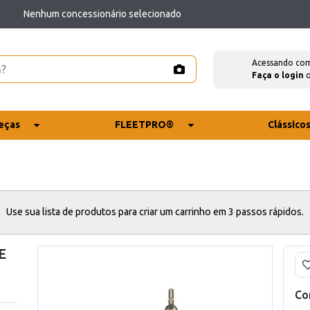
Nenhum concessionário selecionado
Acessando co
Faça o login
eças
FLEETPRO®
Clássico
Use sua lista de produtos para criar um carrinho em 3 passos rápidos.
E
Co