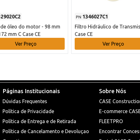
329020C2
1346027C1
PN
o de óleo do motor - 98 mm
Filtro Hidráulico de Transmi
172 mm C Case CE
Case CE
Ver Preço
Ver Preço
Páginas Institucionais
Sobre Nós
Dúvidas Frequentes
CASE Constructio
Política de Privacidade
E-commerce CAS
Política de Entrega e de Retirada
FLEETPRO
Política de Cancelamento e Devoluçao
Encontrar Conces