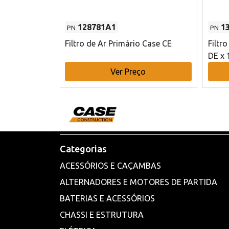
128781A1
1
PN
PN
l - 80 mm DE
Filtro de Ar Primário Case CE
Filtr
DE x 
o
Ver Preço
Categorias
ACESSÓRIOS E CAÇAMBAS
ALTERNADORES E MOTORES DE PARTIDA
BATERIAS E ACESSÓRIOS
CHASSI E ESTRUTURA