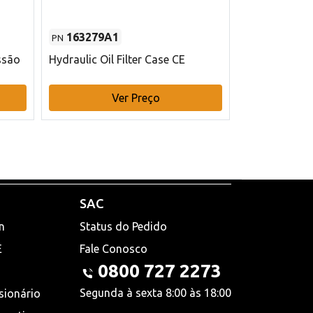
163279A1
48145970
PN
PN
ssão
Hydraulic Oil Filter Case CE
Filtro de com
x 75 mm L Ca
Ver Preço
V
SAC
n
Status do Pedido
E
Fale Conosco
0800 727 2273
Segunda à sexta 8:00 às 18:00
sionário