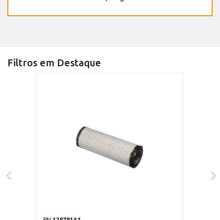
Filtros em Destaque
PN
128781A1