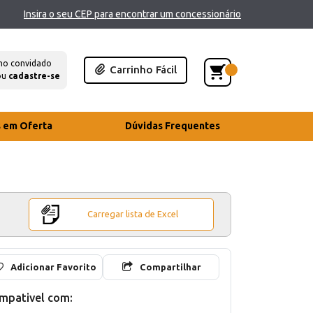
Insira o seu CEP para encontrar um concessionário
mo convidado
Carrinho Fácil
ou
cadastre-se
s em Oferta
Dúvidas Frequentes
Carregar lista de Excel
Adicionar Favorito
Compartilhar
mpativel com: