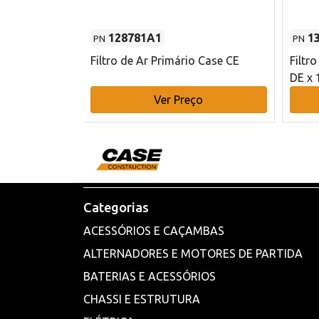
128781A1
1
PN
PN
l - 80 mm DE
Filtro de Ar Primário Case CE
Filtr
DE x 
o
Ver Preço
Categorias
ACESSÓRIOS E CAÇAMBAS
ALTERNADORES E MOTORES DE PARTIDA
BATERIAS E ACESSÓRIOS
CHASSI E ESTRUTURA