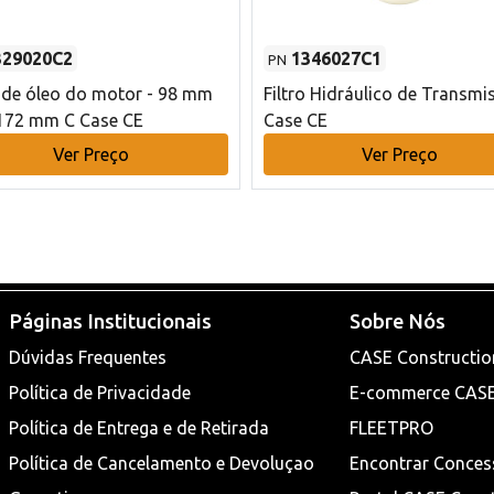
329020C2
1346027C1
PN
o de óleo do motor - 98 mm
Filtro Hidráulico de Transmi
172 mm C Case CE
Case CE
Ver Preço
Ver Preço
Páginas Institucionais
Sobre Nós
Dúvidas Frequentes
CASE Constructio
Política de Privacidade
E-commerce CAS
Política de Entrega e de Retirada
FLEETPRO
Política de Cancelamento e Devoluçao
Encontrar Conces