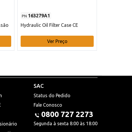
163279A1
48145970
PN
PN
ssão
Hydraulic Oil Filter Case CE
Filtro de com
x 75 mm L Ca
Ver Preço
V
SAC
n
Status do Pedido
E
Fale Conosco
0800 727 2273
Segunda à sexta 8:00 às 18:00
sionário