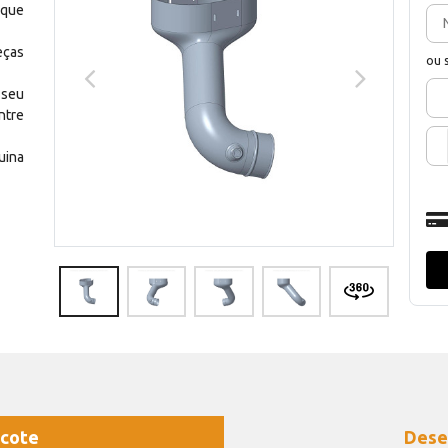
 que
eças
ou 
 seu
ntre
uina
cote
Dese