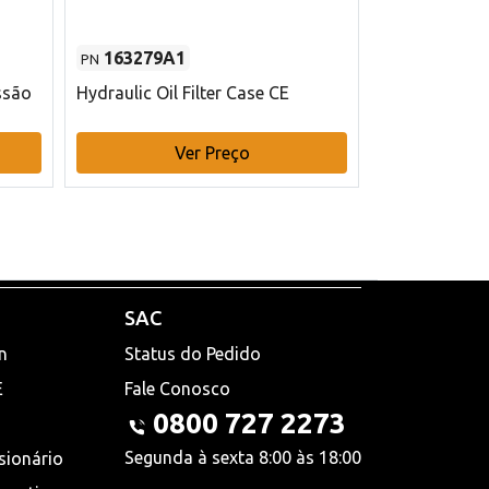
163279A1
48145970
PN
PN
ssão
Hydraulic Oil Filter Case CE
Filtro de com
x 75 mm L Ca
Ver Preço
V
SAC
n
Status do Pedido
E
Fale Conosco
0800 727 2273
Segunda à sexta 8:00 às 18:00
sionário