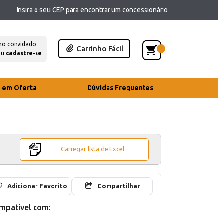
Insira o seu CEP para encontrar um concessionário
mo convidado
Carrinho Fácil
ou
cadastre-se
s em Oferta
Dúvidas Frequentes
Carregar lista de Excel
Adicionar Favorito
Compartilhar
mpativel com: