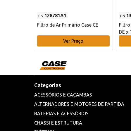
128781A1
1
PN
PN
l - 80 mm DE
Filtro de Ar Primário Case CE
Filtr
DE x 
o
Ver Preço
Categorias
ACESSÓRIOS E CAÇAMBAS
ALTERNADORES E MOTORES DE PARTIDA
BATERIAS E ACESSÓRIOS
CHASSI E ESTRUTURA