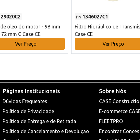
329020C2
1346027C1
PN
o de óleo do motor - 98 mm
Filtro Hidráulico de Transmi
172 mm C Case CE
Case CE
Ver Preço
Ver Preço
Páginas Institucionais
Sobre Nós
Dúvidas Frequentes
CASE Constructio
Política de Privacidade
E-commerce CAS
Política de Entrega e de Retirada
FLEETPRO
Política de Cancelamento e Devoluçao
Encontrar Conces