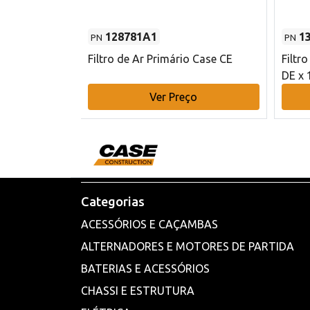
128781A1
1
PN
PN
l - 80 mm DE
Filtro de Ar Primário Case CE
Filtr
DE x 
o
Ver Preço
Categorias
ACESSÓRIOS E CAÇAMBAS
ALTERNADORES E MOTORES DE PARTIDA
BATERIAS E ACESSÓRIOS
CHASSI E ESTRUTURA