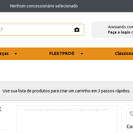
Nenhum concessionário selecionado
Acessando co
Faça o login
eças
FLEETPRO®
Clássico
Use sua lista de produtos para criar um carrinho em 3 passos rápidos.
E
Co