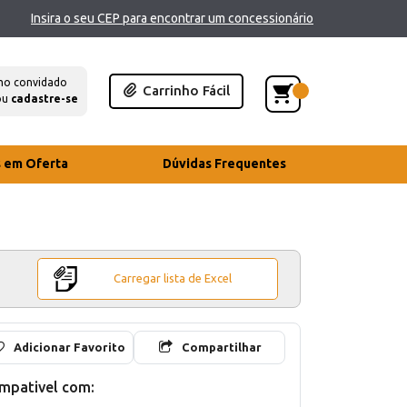
Insira o seu CEP para encontrar um concessionário
mo convidado
Carrinho Fácil
ou
cadastre-se
s em Oferta
Dúvidas Frequentes
Carregar lista de Excel
Adicionar Favorito
Compartilhar
mpativel com: