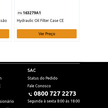
163279A1
48145970
PN
PN
ssão
Hydraulic Oil Filter Case CE
Filtro de com
x 75 mm L Ca
Ver Preço
V
SAC
n
Status do Pedido
E
Fale Conosco
0800 727 2273
Segunda à sexta 8:00 às 18:00
sionário