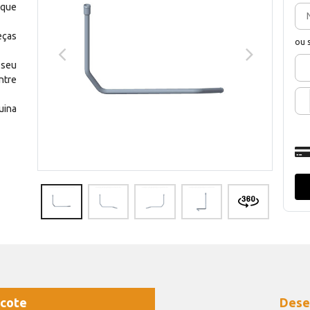
 que
eças
ou 
 seu
ntre
uina
cote
Dese