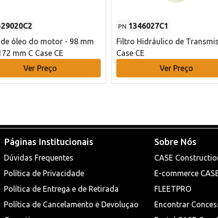
329020C2
1346027C1
PN
o de óleo do motor - 98 mm
Filtro Hidráulico de Transmi
172 mm C Case CE
Case CE
Ver Preço
Ver Preço
Páginas Institucionais
Sobre Nós
Dúvidas Frequentes
CASE Constructio
Política de Privacidade
E-commerce CAS
Política de Entrega e de Retirada
FLEETPRO
Política de Cancelamento e Devoluçao
Encontrar Conces