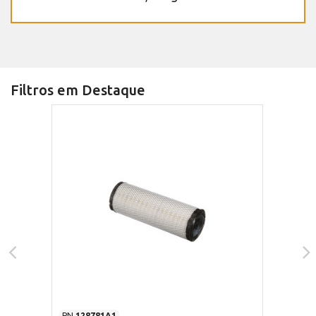
Filtros em Destaque
PN
128781A1