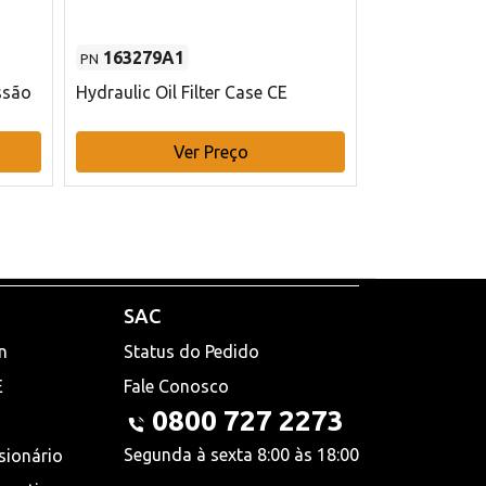
163279A1
48145970
PN
PN
ssão
Hydraulic Oil Filter Case CE
Filtro de com
x 75 mm L Ca
Ver Preço
V
SAC
n
Status do Pedido
E
Fale Conosco
0800 727 2273
Segunda à sexta 8:00 às 18:00
sionário