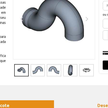
ssas
dade
e em
ou 
 seu
inas
para
cada
fica
 que
cote
Dese