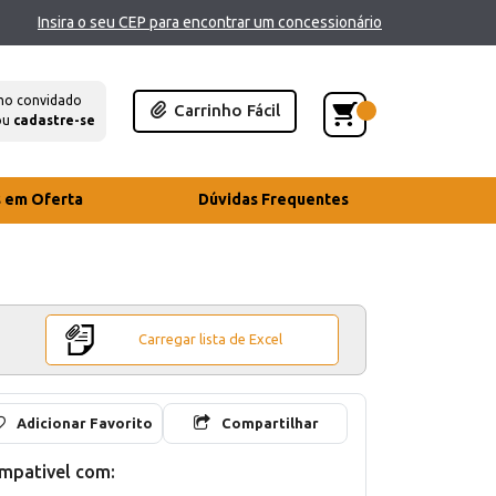
Insira o seu CEP para encontrar um concessionário
mo convidado
Carrinho Fácil
ou
cadastre-se
s em Oferta
Dúvidas Frequentes
Carregar lista de Excel
Adicionar Favorito
Compartilhar
mpativel com: