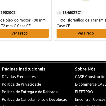
329020C2
1346027C1
PN
o de óleo do motor - 98 mm
Filtro Hidráulico de Transmi
172 mm C Case CE
Case CE
Ver Preço
Ver Preço
Páginas Institucionais
Sobre Nós
Dúvidas Frequentes
CASE Constructio
Política de Privacidade
E-commerce CAS
Política de Entrega e de Retirada
FLEETPRO
Política de Cancelamento e Devoluçao
Encontrar Conces