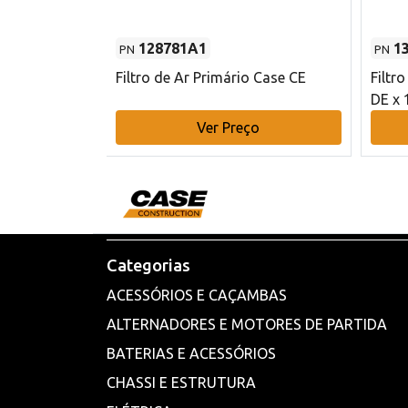
128781A1
1
PN
PN
l - 80 mm DE
Filtro de Ar Primário Case CE
Filtr
DE x 
o
Ver Preço
Categorias
ACESSÓRIOS E CAÇAMBAS
ALTERNADORES E MOTORES DE PARTIDA
BATERIAS E ACESSÓRIOS
CHASSI E ESTRUTURA