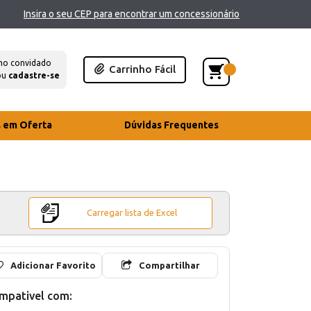
Insira o seu CEP para encontrar um concessionário
mo convidado
Carrinho Fácil
ou
cadastre-se
s em Oferta
Dúvidas Frequentes
Carregar lista de Excel
Adicionar Favorito
Compartilhar
mpativel com: