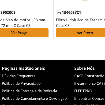
329020C2
1346027C1
PN
o de óleo do motor - 98 mm
Filtro Hidráulico de Transmi
172 mm C Case CE
Case CE
Ver Preço
Ver Preço
Páginas Institucionais
Sobre Nós
Dúvidas Frequentes
CASE Constructio
Política de Privacidade
E-commerce CAS
Política de Entrega e de Retirada
FLEETPRO
Política de Cancelamento e Devoluçao
Encontrar Conces