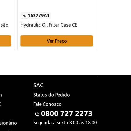
163279A1
48145970
PN
PN
ssão
Hydraulic Oil Filter Case CE
Filtro de com
x 75 mm L Ca
Ver Preço
V
SAC
n
Status do Pedido
E
Fale Conosco
0800 727 2273
Segunda à sexta 8:00 às 18:00
sionário