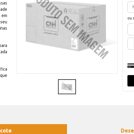
ssas
dade
e em
ou 
 seu
inas
para
cada
fica
 que
cote
Dese