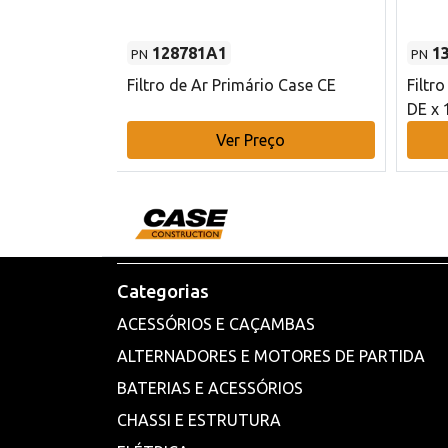
128781A1
1
PN
PN
l - 80 mm DE
Filtro de Ar Primário Case CE
Filtr
DE x 
o
Ver Preço
Categorias
ACESSÓRIOS E CAÇAMBAS
ALTERNADORES E MOTORES DE PARTIDA
BATERIAS E ACESSÓRIOS
CHASSI E ESTRUTURA