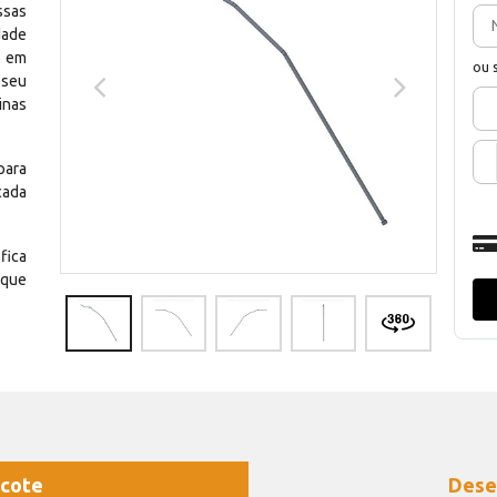
ssas
dade
e em
ou 
 seu
inas
para
cada
fica
 que
cote
Dese