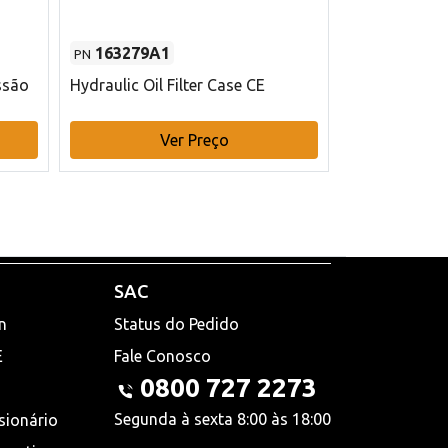
163279A1
48145970
PN
PN
ssão
Hydraulic Oil Filter Case CE
Filtro de com
x 75 mm L Ca
Ver Preço
V
SAC
n
Status do Pedido
E
Fale Conosco
0800 727 2273
Segunda à sexta 8:00 às 18:00
sionário