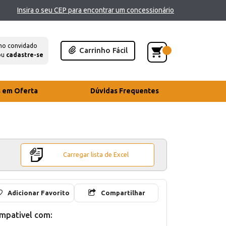
Insira o seu CEP para encontrar um concessionário
mo convidado
Carrinho Fácil
ou
cadastre-se
s em Oferta
Dúvidas Frequentes
Carregar lista de Excel
Adicionar Favorito
Compartilhar
mpativel com: