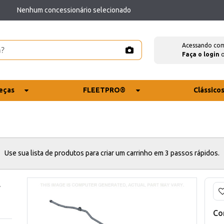
Nenhum concessionário selecionado
Acessando co
Faça o login
eças
FLEETPRO®
Clássico
Use sua lista de produtos para criar um carrinho em 3 passos rápidos.
E
Co