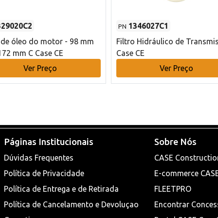
329020C2
1346027C1
PN
o de óleo do motor - 98 mm
Filtro Hidráulico de Transmi
172 mm C Case CE
Case CE
Ver Preço
Ver Preço
Páginas Institucionais
Sobre Nós
Dúvidas Frequentes
CASE Constructio
Política de Privacidade
E-commerce CAS
Política de Entrega e de Retirada
FLEETPRO
Política de Cancelamento e Devoluçao
Encontrar Conces