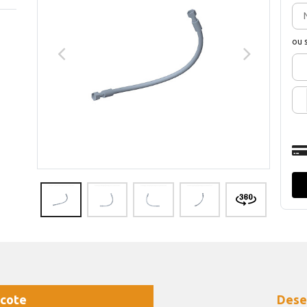
ou 
cote
Dese