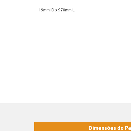
19mm ID x 970mm L
Dimensões do Pa