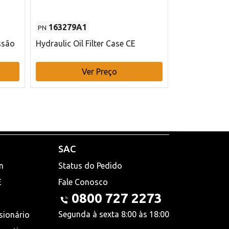
163279A1
48145970
PN
PN
ssão
Hydraulic Oil Filter Case CE
Filtro de com
x 75 mm L Ca
Ver Preço
V
SAC
n
Status do Pedido
E
Fale Conosco
0800 727 2273
Segunda à sexta 8:00 às 18:00
sionário