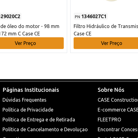
329020C2
1346027C1
PN
o de óleo do motor - 98 mm
Filtro Hidráulico de Transmi
172 mm C Case CE
Case CE
Ver Preço
Ver Preço
Páginas Institucionais
Sobre Nós
Dúvidas Frequentes
CASE Constructio
Política de Privacidade
E-commerce CAS
Política de Entrega e de Retirada
FLEETPRO
Política de Cancelamento e Devoluçao
Encontrar Conces