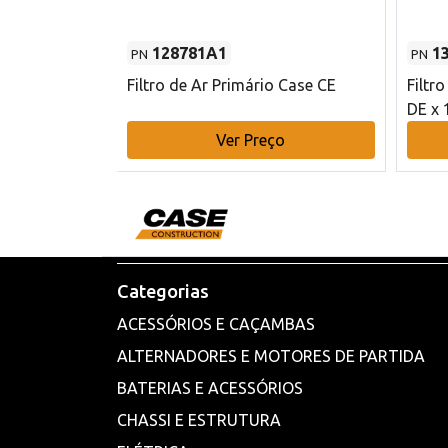
128781A1
1
PN
PN
l - 80 mm DE
Filtro de Ar Primário Case CE
Filtr
DE x 
o
Ver Preço
Categorias
ACESSÓRIOS E CAÇAMBAS
ALTERNADORES E MOTORES DE PARTIDA
BATERIAS E ACESSÓRIOS
CHASSI E ESTRUTURA