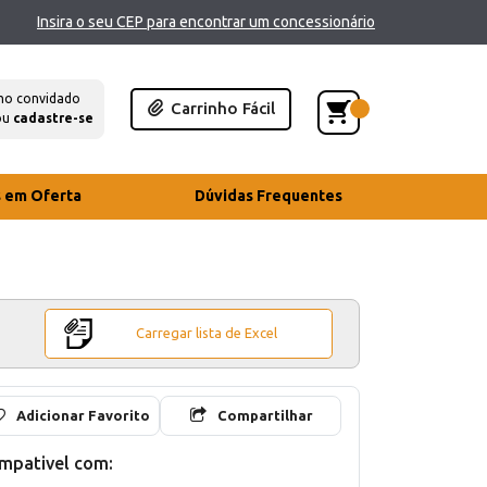
Insira o seu CEP para encontrar um concessionário
mo convidado
Carrinho Fácil
ou
cadastre-se
s em Oferta
Dúvidas Frequentes
Carregar lista de Excel
Adicionar Favorito
Compartilhar
mpativel com: