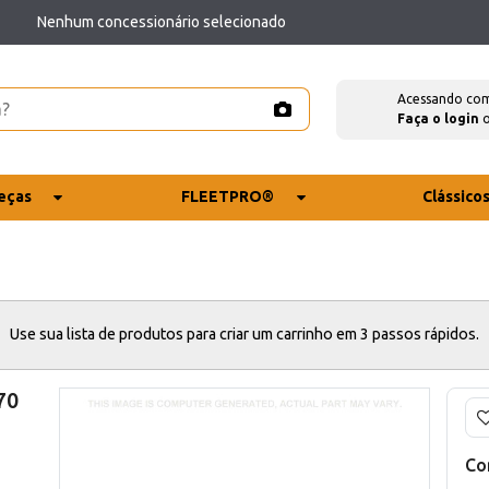
Nenhum concessionário selecionado
Acessando co
Faça o login
eças
FLEETPRO®
Clássico
Use sua lista de produtos para criar um carrinho em 3 passos rápidos.
70
Co