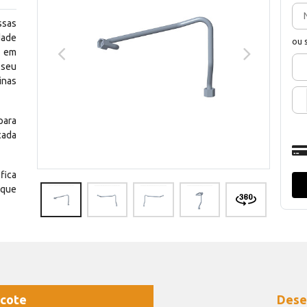
ssas
dade
ou 
e em
 seu
inas
para
cada
fica
 que
cote
Dese