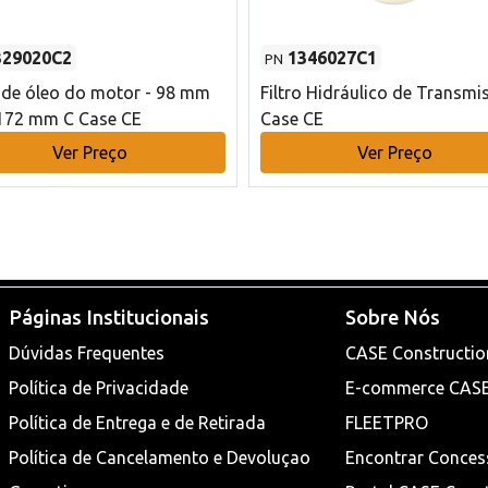
329020C2
1346027C1
PN
o de óleo do motor - 98 mm
Filtro Hidráulico de Transmi
172 mm C Case CE
Case CE
Ver Preço
Ver Preço
Páginas Institucionais
Sobre Nós
Dúvidas Frequentes
CASE Constructio
Política de Privacidade
E-commerce CAS
Política de Entrega e de Retirada
FLEETPRO
Política de Cancelamento e Devoluçao
Encontrar Conces