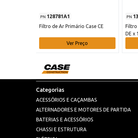
128781A1
1
PN
PN
l - 80 mm DE
Filtro de Ar Primário Case CE
Filtr
DE x 
o
Ver Preço
Categorias
ACESSÓRIOS E CAÇAMBAS
ALTERNADORES E MOTORES DE PARTIDA
BATERIAS E ACESSÓRIOS
CHASSI E ESTRUTURA