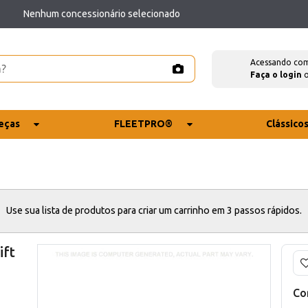
Nenhum concessionário selecionado
Acessando co
Faça o login
eças
FLEETPRO®
Clássico
Use sua lista de produtos para criar um carrinho em 3 passos rápidos.
ift
Co