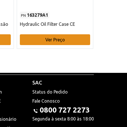
163279A1
48145970
PN
PN
ssão
Hydraulic Oil Filter Case CE
Filtro de com
x 75 mm L Ca
Ver Preço
V
SAC
n
Status do Pedido
E
Fale Conosco
0800 727 2273
Segunda à sexta 8:00 às 18:00
sionário