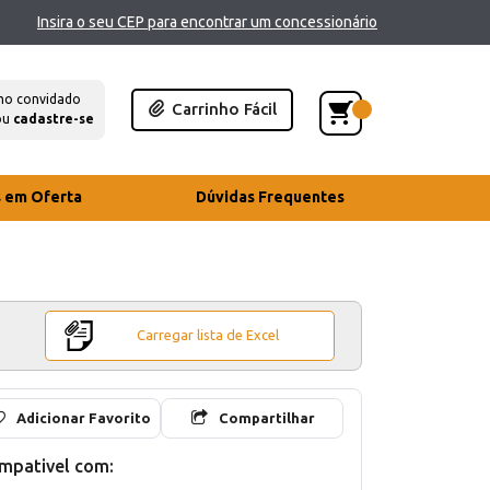
Insira o seu CEP para encontrar um concessionário
mo convidado
Carrinho Fácil
ou
cadastre-se
s em Oferta
Dúvidas Frequentes
Carregar lista de Excel
Adicionar Favorito
Compartilhar
mpativel com: