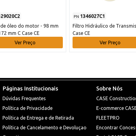
329020C2
1346027C1
PN
o de óleo do motor - 98 mm
Filtro Hidráulico de Transmi
172 mm C Case CE
Case CE
Ver Preço
Ver Preço
Páginas Institucionais
Sobre Nós
Dúvidas Frequentes
CASE Constructio
Política de Privacidade
E-commerce CAS
Política de Entrega e de Retirada
FLEETPRO
Política de Cancelamento e Devoluçao
Encontrar Conces