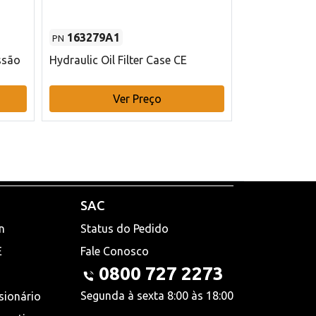
163279A1
48145970
PN
PN
ssão
Hydraulic Oil Filter Case CE
Filtro de com
x 75 mm L Ca
Ver Preço
V
SAC
n
Status do Pedido
E
Fale Conosco
0800 727 2273
Segunda à sexta 8:00 às 18:00
sionário