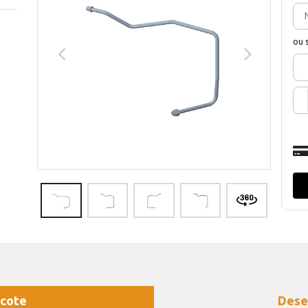
ou 
cote
Dese