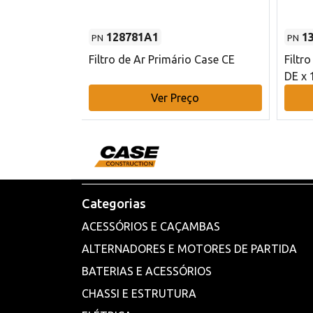
128781A1
1
PN
PN
l - 80 mm DE
Filtro de Ar Primário Case CE
Filtr
DE x 
o
Ver Preço
Categorias
ACESSÓRIOS E CAÇAMBAS
ALTERNADORES E MOTORES DE PARTIDA
BATERIAS E ACESSÓRIOS
CHASSI E ESTRUTURA