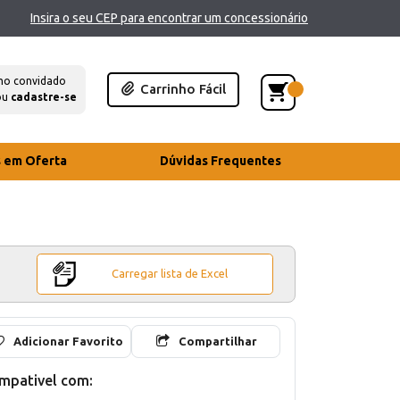
Insira o seu CEP para encontrar um concessionário
mo convidado
Carrinho Fácil
ou
cadastre-se
s em Oferta
Dúvidas Frequentes
Carregar lista de Excel
Adicionar Favorito
Compartilhar
mpativel com: