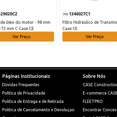
329020C2
1346027C1
PN
o de óleo do motor - 98 mm
Filtro Hidráulico de Transmi
172 mm C Case CE
Case CE
Ver Preço
Ver Preço
Páginas Institucionais
Sobre Nós
Dúvidas Frequentes
CASE Constructio
Política de Privacidade
E-commerce CAS
Política de Entrega e de Retirada
FLEETPRO
Política de Cancelamento e Devoluçao
Encontrar Conces