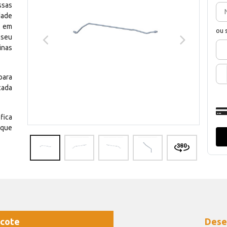
ssas
dade
e em
ou 
 seu
inas
para
cada
fica
 que
cote
Dese