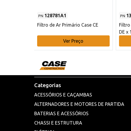
128781A1
1
PN
PN
l - 80 mm DE
Filtro de Ar Primário Case CE
Filtr
DE x 
o
Ver Preço
Categorias
ACESSÓRIOS E CAÇAMBAS
ALTERNADORES E MOTORES DE PARTIDA
BATERIAS E ACESSÓRIOS
CHASSI E ESTRUTURA