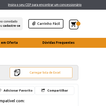
Insira o seu CEP para encontrar um concessionário
mo convidado
Carrinho Fácil
ou
cadastre-se
s em Oferta
Dúvidas Frequentes
Carregar lista de Excel
Adicionar Favorito
Compartilhar
mpativel com: