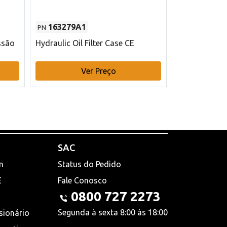
163279A1
48145970
PN
PN
ssão
Hydraulic Oil Filter Case CE
Filtro de com
x 75 mm L Ca
Ver Preço
V
SAC
n
Status do Pedido
E
Fale Conosco
0800 727 2273
Segunda à sexta 8:00 às 18:00
sionário