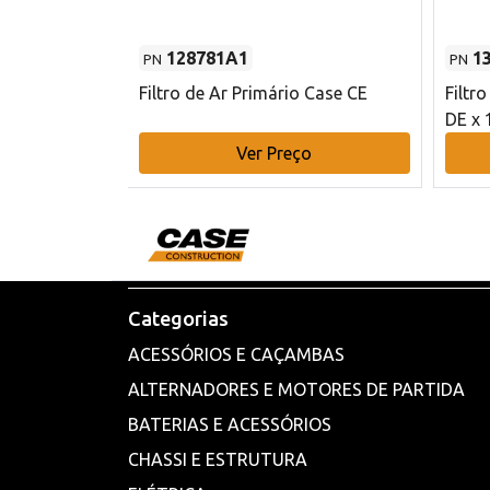
128781A1
1
PN
PN
l - 80 mm DE
Filtro de Ar Primário Case CE
Filtr
DE x 
o
Ver Preço
Categorias
ACESSÓRIOS E CAÇAMBAS
ALTERNADORES E MOTORES DE PARTIDA
BATERIAS E ACESSÓRIOS
CHASSI E ESTRUTURA