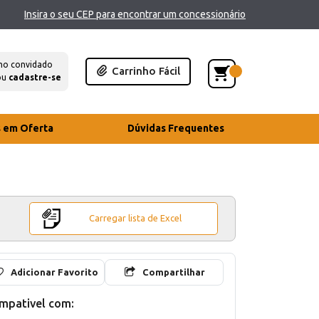
Insira o seu CEP para encontrar um concessionário
mo convidado
Carrinho Fácil
ou
cadastre-se
s em Oferta
Dúvidas Frequentes
Carregar lista de Excel
Adicionar Favorito
Compartilhar
mpativel com: