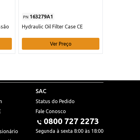
163279A1
48145970
PN
PN
ssão
Hydraulic Oil Filter Case CE
Filtro de com
x 75 mm L Ca
Ver Preço
V
SAC
n
Status do Pedido
E
Fale Conosco
0800 727 2273
Segunda à sexta 8:00 às 18:00
sionário