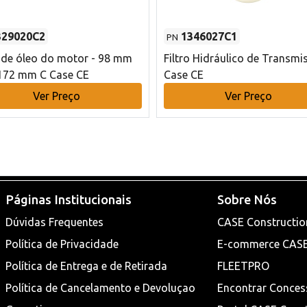
329020C2
1346027C1
PN
o de óleo do motor - 98 mm
Filtro Hidráulico de Transmi
172 mm C Case CE
Case CE
Ver Preço
Ver Preço
Páginas Institucionais
Sobre Nós
Dúvidas Frequentes
CASE Constructio
Política de Privacidade
E-commerce CAS
Política de Entrega e de Retirada
FLEETPRO
Política de Cancelamento e Devoluçao
Encontrar Conces