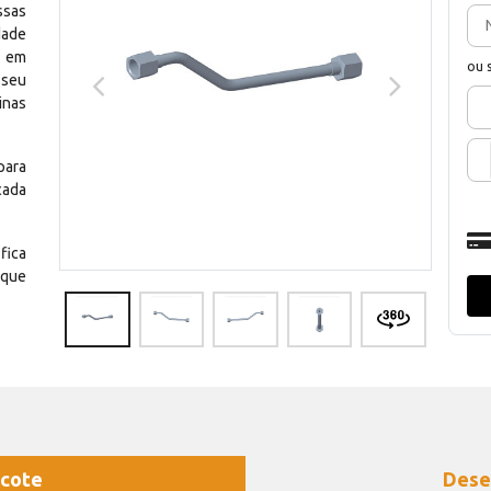
ssas
dade
e em
ou 
 seu
inas
para
cada
fica
 que
cote
Dese