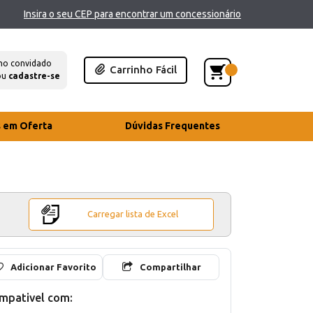
Insira o seu CEP para encontrar um concessionário
mo convidado
Carrinho Fácil
ou
cadastre-se
s em Oferta
Dúvidas Frequentes
Carregar lista de Excel
Adicionar Favorito
Compartilhar
mpativel com: