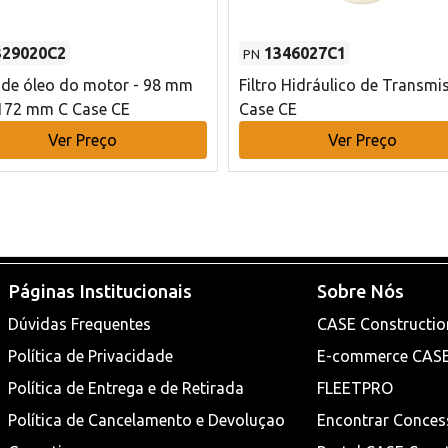
329020C2
1346027C1
PN
o de óleo do motor - 98 mm
Filtro Hidráulico de Transmi
172 mm C Case CE
Case CE
Ver Preço
Ver Preço
Páginas Institucionais
Sobre Nós
Dúvidas Frequentes
CASE Constructio
Política de Privacidade
E-commerce CAS
Política de Entrega e de Retirada
FLEETPRO
Política de Cancelamento e Devoluçao
Encontrar Conces