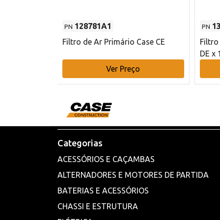
128781A1
1
PN
PN
l - 80 mm DE
Filtro de Ar Primário Case CE
Filtr
DE x 
o
Ver Preço
Categorias
ACESSÓRIOS E CAÇAMBAS
ALTERNADORES E MOTORES DE PARTIDA
BATERIAS E ACESSÓRIOS
CHASSI E ESTRUTURA