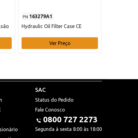
163279A1
48145970
PN
PN
ssão
Hydraulic Oil Filter Case CE
Filtro de com
x 75 mm L Ca
Ver Preço
V
SAC
n
Status do Pedido
E
Fale Conosco
0800 727 2273
Segunda à sexta 8:00 às 18:00
sionário