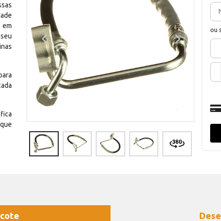
ssas
dade
e em
ou 
 seu
inas
para
cada
fica
 que
cote
Dese