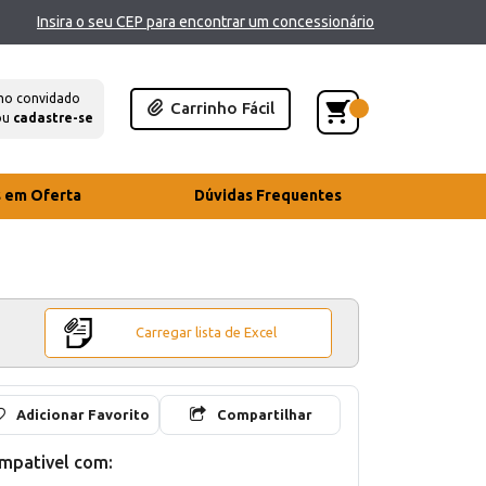
Insira o seu CEP para encontrar um concessionário
mo convidado
Carrinho Fácil
ou
cadastre-se
s em Oferta
Dúvidas Frequentes
Carregar lista de Excel
Adicionar Favorito
Compartilhar
mpativel com: