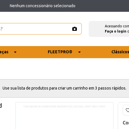
Nenhum concessionário selecionado
Acessando co
Faça o login
eças
FLEETPRO®
Clássico
Use sua lista de produtos para criar um carrinho em 3 passos rápidos.
d
Co