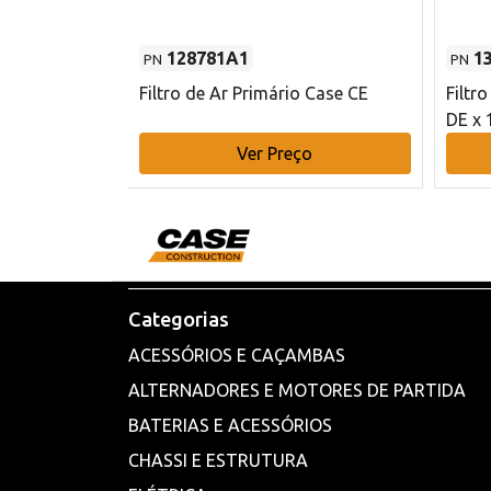
128781A1
1
PN
PN
l - 80 mm DE
Filtro de Ar Primário Case CE
Filtr
DE x 
o
Ver Preço
Categorias
ACESSÓRIOS E CAÇAMBAS
ALTERNADORES E MOTORES DE PARTIDA
BATERIAS E ACESSÓRIOS
CHASSI E ESTRUTURA