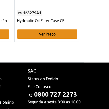
163279A1
48145970
PN
PN
ssão
Hydraulic Oil Filter Case CE
Filtro de com
x 75 mm L Ca
Ver Preço
V
SAC
n
Status do Pedido
E
Fale Conosco
0800 727 2273
Segunda à sexta 8:00 às 18:00
sionário