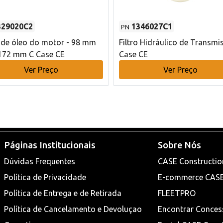
329020C2
1346027C1
PN
o de óleo do motor - 98 mm
Filtro Hidráulico de Transmi
172 mm C Case CE
Case CE
Ver Preço
Ver Preço
Páginas Institucionais
Sobre Nós
Dúvidas Frequentes
CASE Constructio
Política de Privacidade
E-commerce CAS
Política de Entrega e de Retirada
FLEETPRO
Política de Cancelamento e Devoluçao
Encontrar Conces