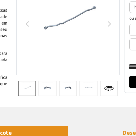
ssas
dade
ou 
e em
 seu
inas
para
cada
fica
 que
cote
Dese