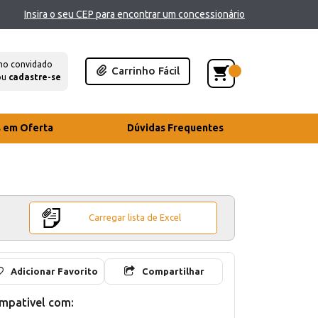
Insira o seu CEP para encontrar um concessionário
mo convidado
Carrinho Fácil
ou
cadastre-se
s em Oferta
Dúvidas Frequentes
Carregar lista de Excel
Adicionar Favorito
Compartilhar
mpativel com: