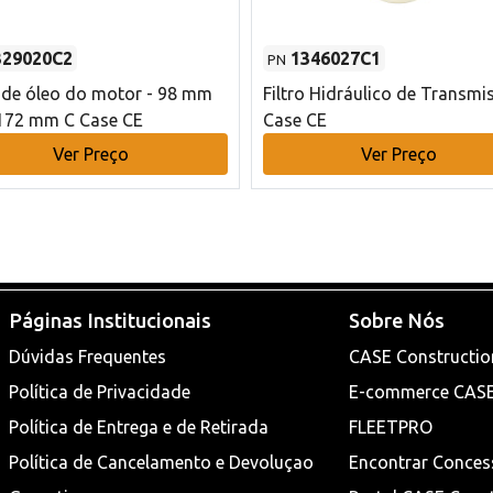
329020C2
1346027C1
PN
o de óleo do motor - 98 mm
Filtro Hidráulico de Transmi
172 mm C Case CE
Case CE
Ver Preço
Ver Preço
Páginas Institucionais
Sobre Nós
Dúvidas Frequentes
CASE Constructio
Política de Privacidade
E-commerce CAS
Política de Entrega e de Retirada
FLEETPRO
Política de Cancelamento e Devoluçao
Encontrar Conces