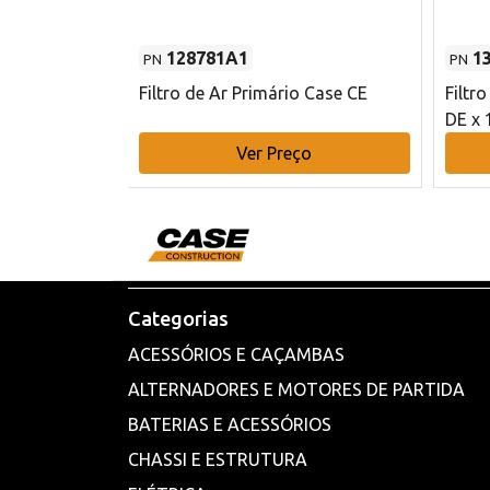
128781A1
1
PN
PN
l - 80 mm DE
Filtro de Ar Primário Case CE
Filtr
DE x 
o
Ver Preço
Categorias
ACESSÓRIOS E CAÇAMBAS
ALTERNADORES E MOTORES DE PARTIDA
BATERIAS E ACESSÓRIOS
CHASSI E ESTRUTURA