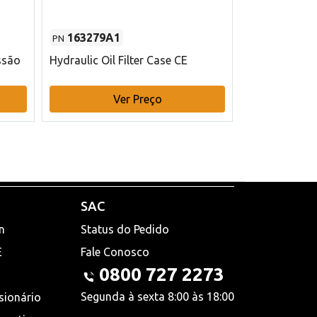
163279A1
48145970
PN
PN
ssão
Hydraulic Oil Filter Case CE
Filtro de com
x 75 mm L Ca
Ver Preço
V
SAC
n
Status do Pedido
E
Fale Conosco
0800 727 2273
Segunda à sexta 8:00 às 18:00
sionário