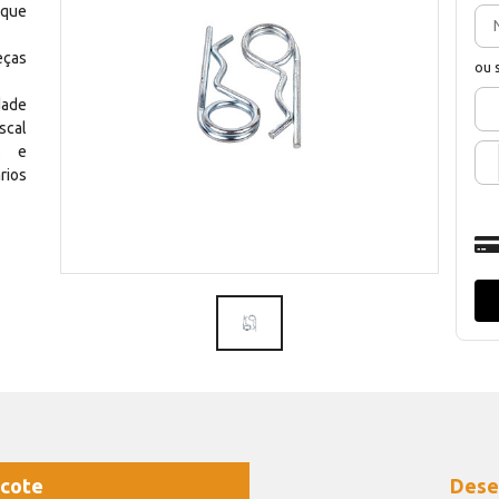
 que
eças
ou 
dade
scal
os e
rios
cote
Dese