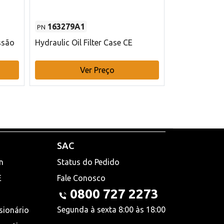
163279A1
48145970
PN
PN
ssão
Hydraulic Oil Filter Case CE
Filtro de com
x 75 mm L Ca
Ver Preço
V
SAC
n
Status do Pedido
E
Fale Conosco
0800 727 2273
Segunda à sexta 8:00 às 18:00
sionário