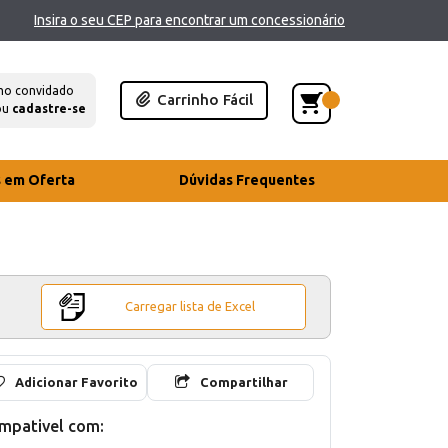
Insira o seu CEP para encontrar um concessionário
mo convidado
Carrinho Fácil
ou
cadastre-se
s em Oferta
Dúvidas Frequentes
Carregar lista de Excel
Adicionar Favorito
Compartilhar
mpativel com: