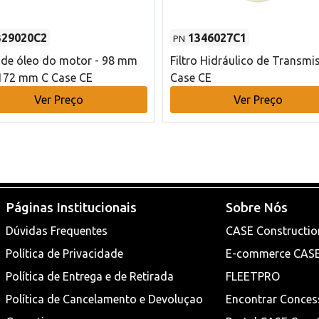
329020C2
1346027C1
PN
o de óleo do motor - 98 mm
Filtro Hidráulico de Transmi
172 mm C Case CE
Case CE
Ver Preço
Ver Preço
Páginas Institucionais
Sobre Nós
Dúvidas Frequentes
CASE Constructio
Política de Privacidade
E-commerce CAS
Política de Entrega e de Retirada
FLEETPRO
Política de Cancelamento e Devoluçao
Encontrar Conces