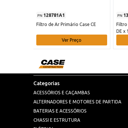
128781A1
1
PN
PN
l - 80 mm DE
Filtro de Ar Primário Case CE
Filtr
DE x 
o
Ver Preço
Categorias
ACESSÓRIOS E CAÇAMBAS
ALTERNADORES E MOTORES DE PARTIDA
BATERIAS E ACESSÓRIOS
CHASSI E ESTRUTURA