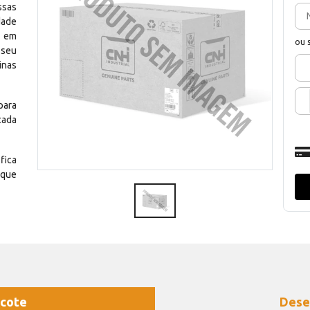
ssas
dade
e em
ou 
 seu
inas
para
cada
fica
 que
cote
Dese