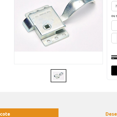
ou 
cote
Dese