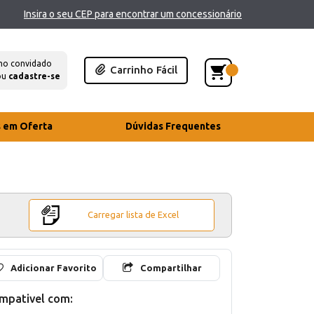
Insira o seu CEP para encontrar um concessionário
mo convidado
Carrinho Fácil
ou
cadastre-se
s em Oferta
Dúvidas Frequentes
Carregar lista de Excel
Adicionar Favorito
Compartilhar
mpativel com: