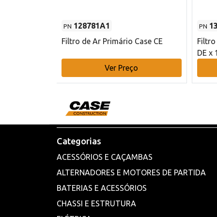
128781A1
1
PN
PN
l - 80 mm DE
Filtro de Ar Primário Case CE
Filtr
DE x 
o
Ver Preço
Categorias
ACESSÓRIOS E CAÇAMBAS
ALTERNADORES E MOTORES DE PARTIDA
BATERIAS E ACESSÓRIOS
CHASSI E ESTRUTURA