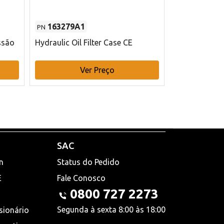
163279A1
48145970
PN
PN
ssão
Hydraulic Oil Filter Case CE
Filtro de com
x 75 mm L Ca
Ver Preço
V
SAC
n
Status do Pedido
E
Fale Conosco
0800 727 2273
Segunda à sexta 8:00 às 18:00
sionário