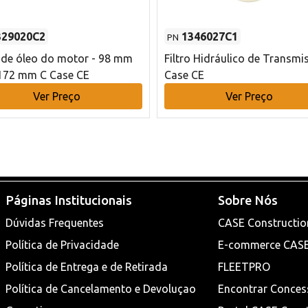
329020C2
1346027C1
PN
o de óleo do motor - 98 mm
Filtro Hidráulico de Transmi
172 mm C Case CE
Case CE
Ver Preço
Ver Preço
Páginas Institucionais
Sobre Nós
Dúvidas Frequentes
CASE Constructio
Política de Privacidade
E-commerce CAS
Política de Entrega e de Retirada
FLEETPRO
Política de Cancelamento e Devoluçao
Encontrar Conces