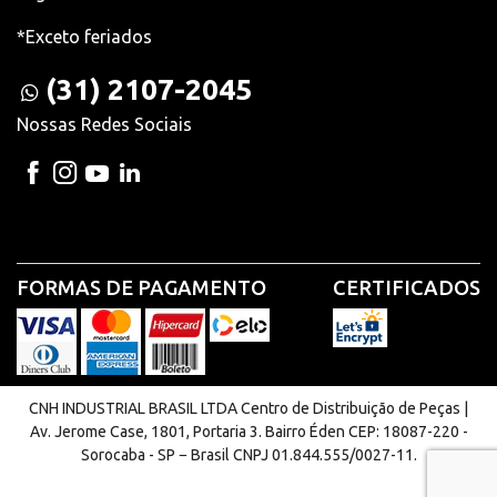
*Exceto feriados
(31) 2107-2045
Nossas Redes Sociais
FORMAS DE PAGAMENTO
CERTIFICADOS
CNH INDUSTRIAL BRASIL LTDA Centro de Distribuição de Peças |
Av. Jerome Case, 1801, Portaria 3. Bairro Éden CEP: 18087-220 -
Sorocaba - SP − Brasil CNPJ 01.844.555/0027-11.