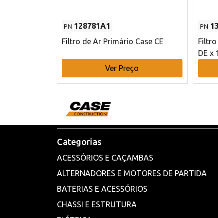
128781A1
1
PN
PN
l - 80 mm DE
Filtro de Ar Primário Case CE
Filtr
DE x 
o
Ver Preço
Categorias
ACESSÓRIOS E CAÇAMBAS
ALTERNADORES E MOTORES DE PARTIDA
BATERIAS E ACESSÓRIOS
CHASSI E ESTRUTURA