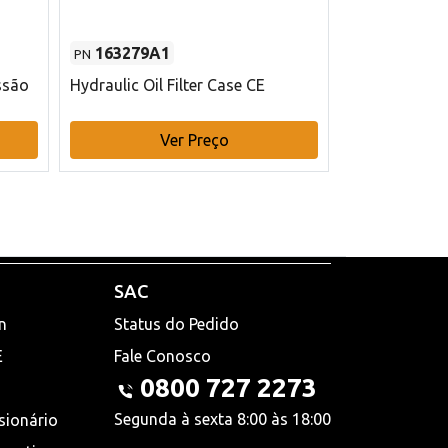
163279A1
48145970
PN
PN
ssão
Hydraulic Oil Filter Case CE
Filtro de com
x 75 mm L Ca
Ver Preço
V
SAC
n
Status do Pedido
E
Fale Conosco
0800 727 2273
Segunda à sexta 8:00 às 18:00
sionário