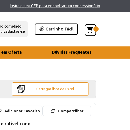
Insira o seu CEP para encontrar um concessionário
mo convidado
Carrinho Fácil
ou
cadastre-se
s em Oferta
Dúvidas Frequentes
Carregar lista de Excel
Adicionar Favorito
Compartilhar
mpativel com: