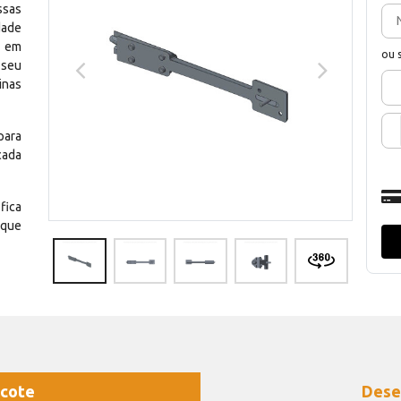
ssas
dade
e em
ou 
 seu
inas
para
cada
fica
 que
cote
Dese