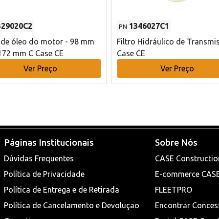
329020C2
1346027C1
PN
o de óleo do motor - 98 mm
Filtro Hidráulico de Transmi
172 mm C Case CE
Case CE
Ver Preço
Ver Preço
Páginas Institucionais
Sobre Nós
Dúvidas Frequentes
CASE Constructio
Política de Privacidade
E-commerce CAS
Política de Entrega e de Retirada
FLEETPRO
Política de Cancelamento e Devoluçao
Encontrar Conces