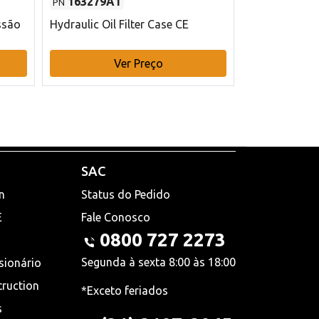
163279A1
48145970
PN
PN
ssão
Hydraulic Oil Filter Case CE
Filtro de com
x 75 mm L Ca
Ver Preço
V
SAC
n
Status do Pedido
E
Fale Conosco
0800 727 2273
Segunda à sexta 8:00 às 18:00
sionário
truction
*Exceto feriados
s