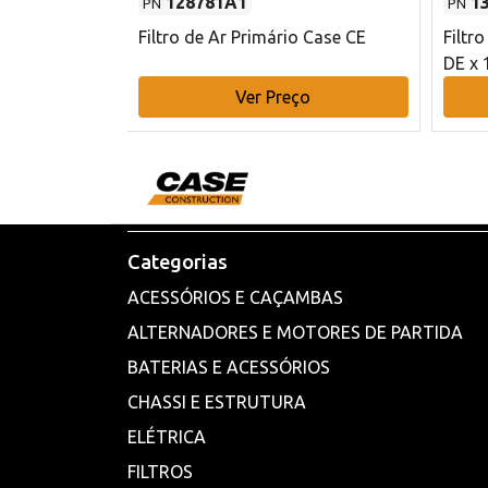
128781A1
1
PN
PN
l - 80 mm DE
Filtro de Ar Primário Case CE
Filtr
DE x 
o
Ver Preço
Categorias
ACESSÓRIOS E CAÇAMBAS
ALTERNADORES E MOTORES DE PARTIDA
BATERIAS E ACESSÓRIOS
CHASSI E ESTRUTURA
ELÉTRICA
FILTROS