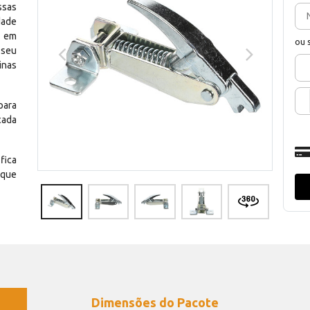
ssas
dade
e em
ou 
 seu
inas
para
cada
fica
 que
Dimensões do Pacote