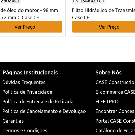
329020C2
1346027C1
PN
o de óleo do motor - 98 mm
Filtro Hidráulico de Transmi
172 mm C Case CE
Case CE
Ver Preço
Ver Preço
Páginas Institucionais
Sobre Nós
Dúvidas Frequentes
CASE Constructio
Política de Privacidade
E-commerce CAS
Política de Entrega e de Retirada
FLEETPRO
Política de Cancelamento e Devoluçao
Encontrar Conces
Garantias
Portal CASE Cons
Termos e Condições
Catálogo de Peça