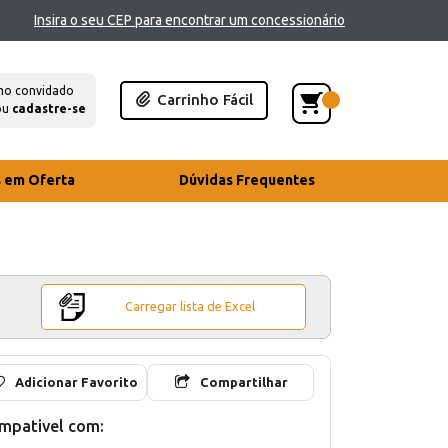
Insira o seu CEP para encontrar um concessionário
mo convidado
Carrinho Fácil
ou
cadastre-se
s em Oferta
Dúvidas Frequentes
Carregar lista de Excel
Adicionar Favorito
Compartilhar
mpativel com: