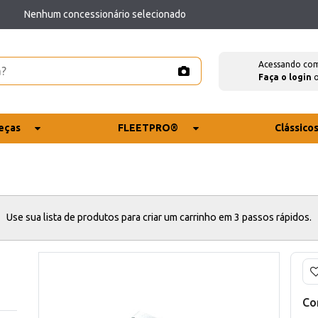
Nenhum concessionário selecionado
Acessando co
Faça o login
eças
FLEETPRO®
Clássico
Use sua lista de produtos para criar um carrinho em 3 passos rápidos.
Co