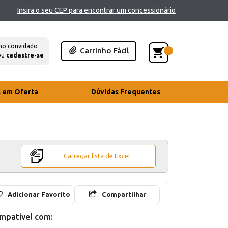
Insira o seu CEP para encontrar um concessionário
mo convidado
Carrinho Fácil
ou
cadastre-se
s em Oferta
Dúvidas Frequentes
Carregar lista de Excel
Adicionar Favorito
Compartilhar
mpativel com: