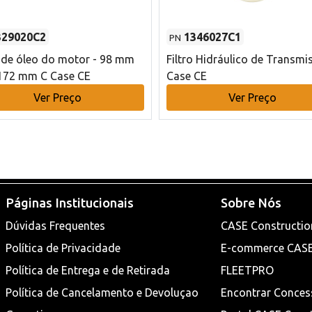
329020C2
1346027C1
PN
o de óleo do motor - 98 mm
Filtro Hidráulico de Transmi
172 mm C Case CE
Case CE
Ver Preço
Ver Preço
Páginas Institucionais
Sobre Nós
Dúvidas Frequentes
CASE Constructio
Política de Privacidade
E-commerce CAS
Política de Entrega e de Retirada
FLEETPRO
Política de Cancelamento e Devoluçao
Encontrar Conces