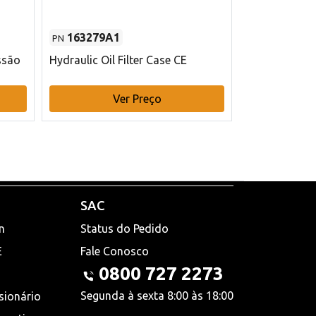
163279A1
48145970
PN
PN
ssão
Hydraulic Oil Filter Case CE
Filtro de com
x 75 mm L Ca
Ver Preço
V
SAC
n
Status do Pedido
E
Fale Conosco
0800 727 2273
Segunda à sexta 8:00 às 18:00
sionário