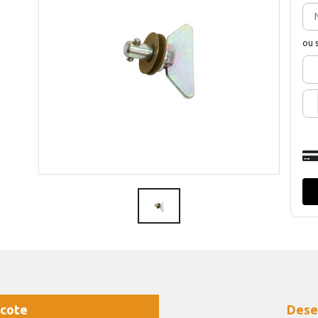
ou 
cote
Dese