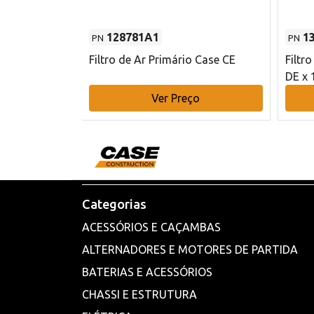
128781A1
1
PN
PN
l - 80 mm DE
Filtro de Ar Primário Case CE
Filtr
DE x 
o
Ver Preço
Categorias
ACESSÓRIOS E CAÇAMBAS
ALTERNADORES E MOTORES DE PARTIDA
BATERIAS E ACESSÓRIOS
CHASSI E ESTRUTURA