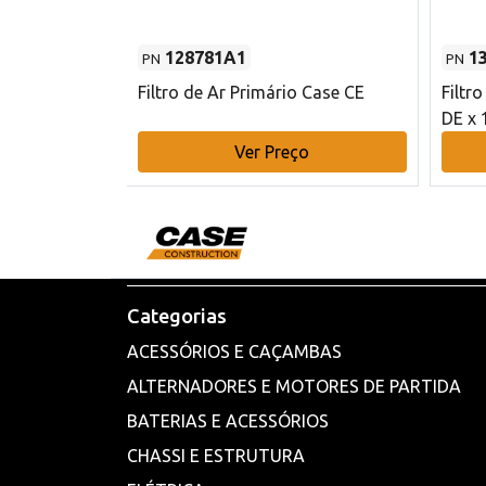
128781A1
1
PN
PN
l - 80 mm DE
Filtro de Ar Primário Case CE
Filtr
DE x 
o
Ver Preço
Categorias
ACESSÓRIOS E CAÇAMBAS
ALTERNADORES E MOTORES DE PARTIDA
BATERIAS E ACESSÓRIOS
CHASSI E ESTRUTURA