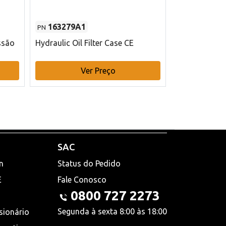
163279A1
48145970
PN
PN
ssão
Hydraulic Oil Filter Case CE
Filtro de com
x 75 mm L Ca
Ver Preço
V
SAC
n
Status do Pedido
E
Fale Conosco
0800 727 2273
Segunda à sexta 8:00 às 18:00
sionário