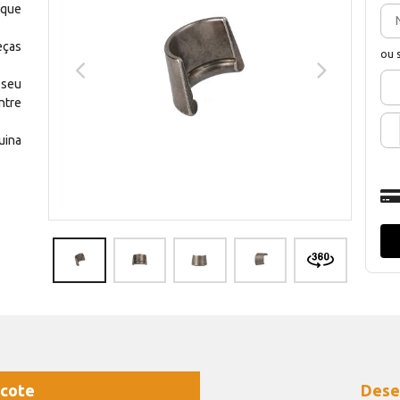
 que
eças
ou 
 seu
ntre
uina
cote
Dese