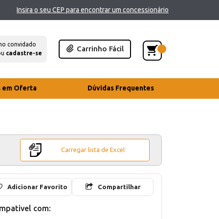
Insira o seu CEP para encontrar um concessionário
mo convidado
Carrinho Fácil
ou
cadastre-se
s em Oferta
Dúvidas Frequentes
Carregar lista de Excel
Adicionar Favorito
Compartilhar
mpativel com: