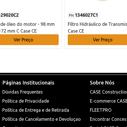
329020C2
1346027C1
PN
o de óleo do motor - 98 mm
Filtro Hidráulico de Transmi
172 mm C Case CE
Case CE
Ver Preço
Ver Preço
Páginas Institucionais
Sobre Nós
Dúvidas Frequentes
CASE Constructio
Política de Privacidade
E-commerce CAS
Política de Entrega e de Retirada
FLEETPRO
Política de Cancelamento e Devoluçao
Encontrar Conces