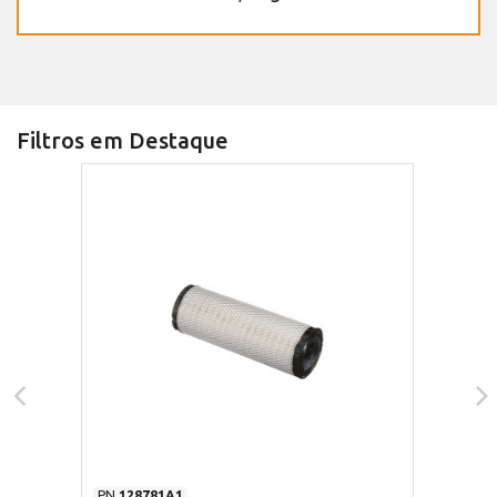
Filtros em Destaque
PN
128781A1