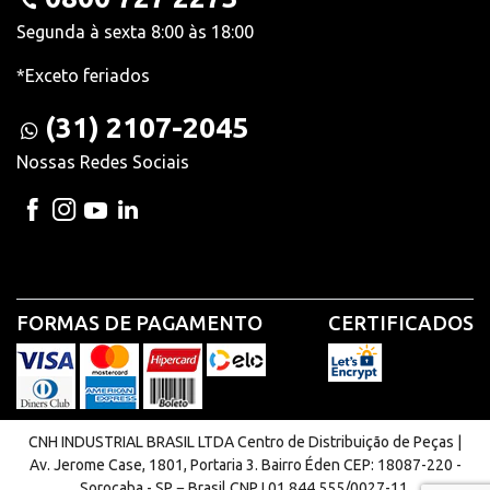
Segunda à sexta 8:00 às 18:00
*Exceto feriados
(31) 2107-2045
Nossas Redes Sociais
FORMAS DE PAGAMENTO
CERTIFICADOS
CNH INDUSTRIAL BRASIL LTDA Centro de Distribuição de Peças |
Av. Jerome Case, 1801, Portaria 3. Bairro Éden CEP: 18087-220 -
Sorocaba - SP − Brasil CNPJ 01.844.555/0027-11.