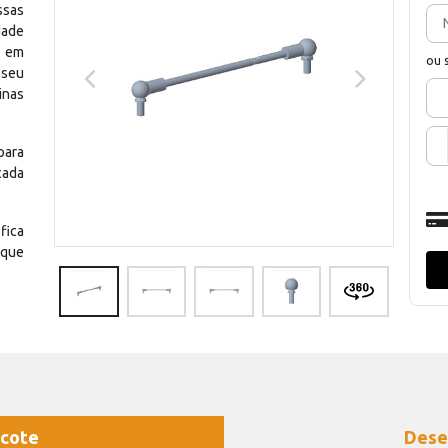
ssas
dade
e em
ou 
 seu
inas
para
cada
fica
 que
cote
Dese