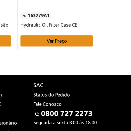
163279A1
48145970
PN
PN
ssão
Hydraulic Oil Filter Case CE
Filtro de com
x 75 mm L Ca
Ver Preço
V
SAC
n
Status do Pedido
E
Fale Conosco
0800 727 2273
Segunda à sexta 8:00 às 18:00
sionário