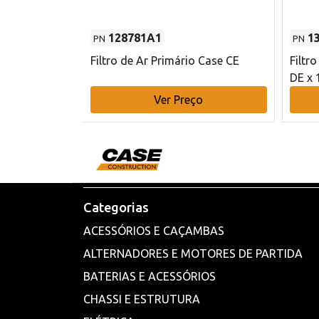
128781A1
1
PN
PN
l - 80 mm DE
Filtro de Ar Primário Case CE
Filtr
DE x 
o
Ver Preço
Categorias
ACESSÓRIOS E CAÇAMBAS
ALTERNADORES E MOTORES DE PARTIDA
BATERIAS E ACESSÓRIOS
CHASSI E ESTRUTURA