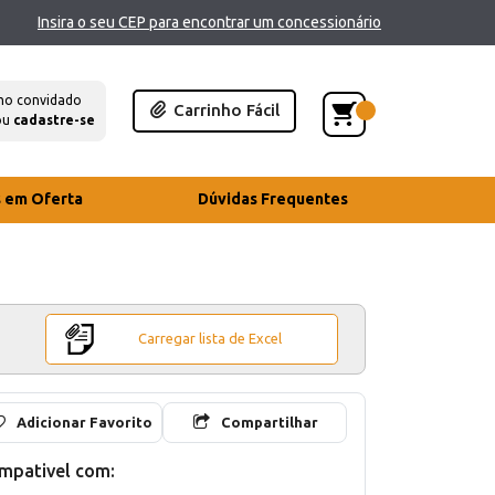
Insira o seu CEP para encontrar um concessionário
mo convidado
Carrinho Fácil
ou
cadastre-se
s em Oferta
Dúvidas Frequentes
Carregar lista de Excel
Adicionar Favorito
Compartilhar
mpativel com: