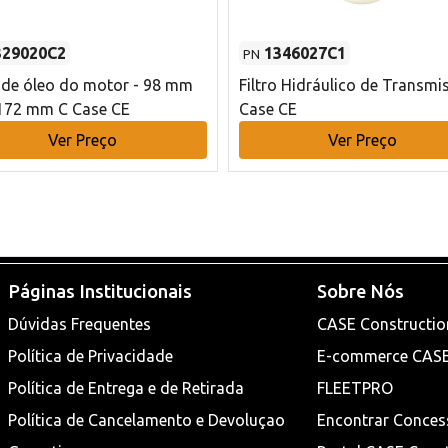
329020C2
1346027C1
PN
o de óleo do motor - 98 mm
Filtro Hidráulico de Transmi
172 mm C Case CE
Case CE
Ver Preço
Ver Preço
Páginas Institucionais
Sobre Nós
Dúvidas Frequentes
CASE Constructio
Política de Privacidade
E-commerce CAS
Política de Entrega e de Retirada
FLEETPRO
Política de Cancelamento e Devoluçao
Encontrar Conces