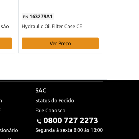
163279A1
48145970
PN
PN
ssão
Hydraulic Oil Filter Case CE
Filtro de com
x 75 mm L Ca
Ver Preço
V
SAC
n
Status do Pedido
E
Fale Conosco
0800 727 2273
Segunda à sexta 8:00 às 18:00
sionário