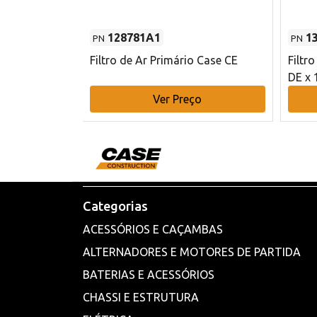
128781A1
1
PN
PN
l - 80 mm DE
Filtro de Ar Primário Case CE
Filtr
DE x 
o
Ver Preço
Categorias
ACESSÓRIOS E CAÇAMBAS
ALTERNADORES E MOTORES DE PARTIDA
BATERIAS E ACESSÓRIOS
CHASSI E ESTRUTURA