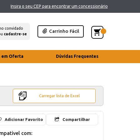
Insira o seu CEP para encontrar um concessionário
mo convidado
Carrinho Fácil
ou
cadastre-se
s em Oferta
Dúvidas Frequentes
Carregar lista de Excel
Adicionar Favorito
Compartilhar
mpativel com: