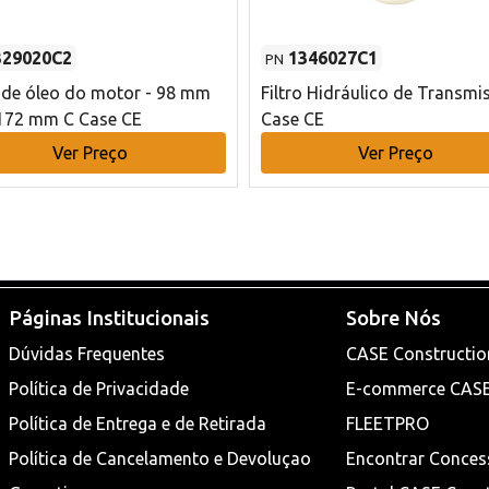
329020C2
1346027C1
PN
o de óleo do motor - 98 mm
Filtro Hidráulico de Transmi
172 mm C Case CE
Case CE
Ver Preço
Ver Preço
Páginas Institucionais
Sobre Nós
Dúvidas Frequentes
CASE Constructio
Política de Privacidade
E-commerce CAS
Política de Entrega e de Retirada
FLEETPRO
Política de Cancelamento e Devoluçao
Encontrar Conces