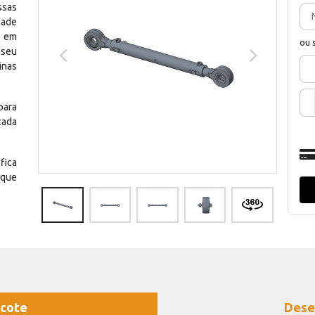
ssas
dade
e em
ou 
 seu
inas
para
cada
fica
 que
cote
Dese