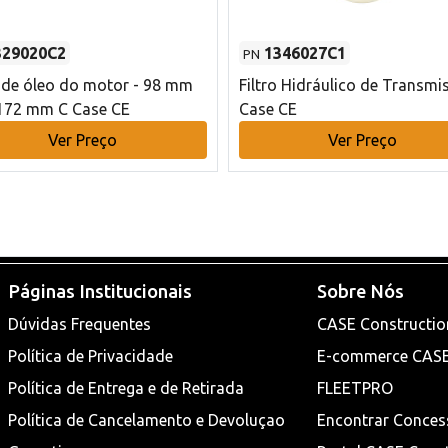
329020C2
1346027C1
PN
o de óleo do motor - 98 mm
Filtro Hidráulico de Transmi
172 mm C Case CE
Case CE
Ver Preço
Ver Preço
Páginas Institucionais
Sobre Nós
Dúvidas Frequentes
CASE Constructio
Política de Privacidade
E-commerce CAS
Política de Entrega e de Retirada
FLEETPRO
Política de Cancelamento e Devoluçao
Encontrar Conces