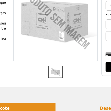
 que
eças
ou 
 seu
ntre
uina
cote
Dese