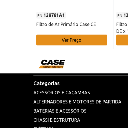
128781A1
1
PN
PN
l - 80 mm DE
Filtro de Ar Primário Case CE
Filtr
DE x 
o
Ver Preço
Categorias
ACESSÓRIOS E CAÇAMBAS
ALTERNADORES E MOTORES DE PARTIDA
BATERIAS E ACESSÓRIOS
CHASSI E ESTRUTURA