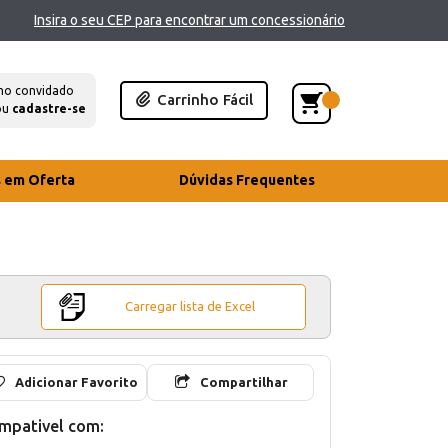
Insira o seu CEP para encontrar um concessionário
mo convidado
Carrinho Fácil
ou
cadastre-se
s em Oferta
Dúvidas Frequentes
Carregar lista de Excel
Adicionar Favorito
Compartilhar
mpativel com: