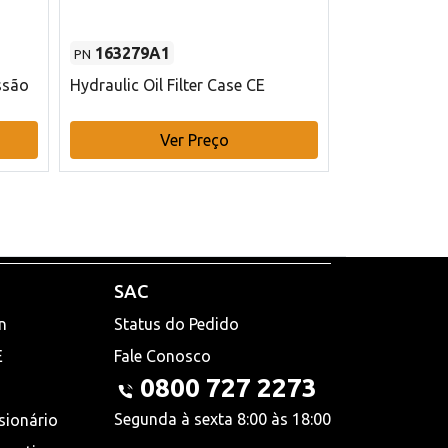
163279A1
48145970
PN
PN
ssão
Hydraulic Oil Filter Case CE
Filtro de com
x 75 mm L Ca
Ver Preço
V
SAC
n
Status do Pedido
E
Fale Conosco
0800 727 2273
Segunda à sexta 8:00 às 18:00
sionário