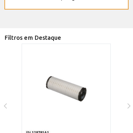
Filtros em Destaque
PN
128781A1