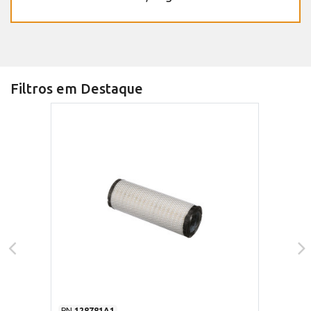
Filtros em Destaque
PN
128781A1