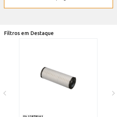
Filtros em Destaque
PN
128781A1