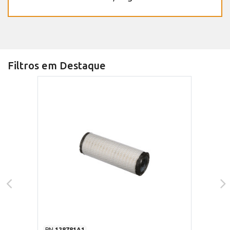
Filtros em Destaque
PN
128781A1