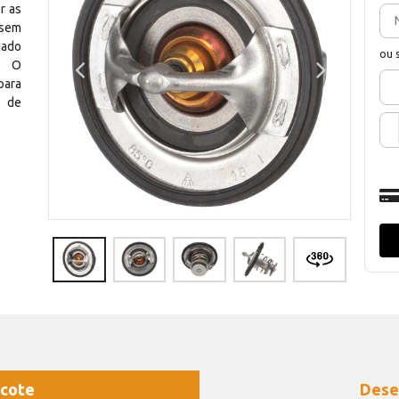
r as
 sem
jado
ou 
e. O
para
e de
cote
Dese