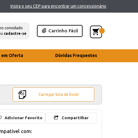
Insira o seu CEP para encontrar um concessionário
mo convidado
Carrinho Fácil
ou
cadastre-se
s em Oferta
Dúvidas Frequentes
Carregar lista de Excel
Adicionar Favorito
Compartilhar
mpativel com: