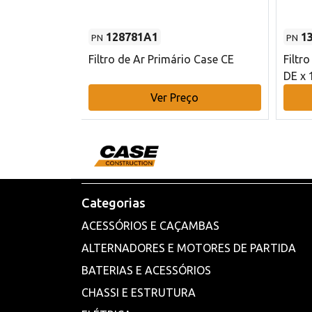
128781A1
1
PN
PN
l - 80 mm DE
Filtro de Ar Primário Case CE
Filtr
DE x 
o
Ver Preço
Categorias
ACESSÓRIOS E CAÇAMBAS
ALTERNADORES E MOTORES DE PARTIDA
BATERIAS E ACESSÓRIOS
CHASSI E ESTRUTURA