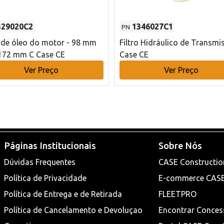
329020C2
1346027C1
PN
o de óleo do motor - 98 mm
Filtro Hidráulico de Transmi
172 mm C Case CE
Case CE
Ver Preço
Ver Preço
Páginas Institucionais
Sobre Nós
Dúvidas Frequentes
CASE Constructio
Política de Privacidade
E-commerce CAS
Política de Entrega e de Retirada
FLEETPRO
Política de Cancelamento e Devoluçao
Encontrar Conces