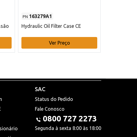
163279A1
48145970
PN
PN
ssão
Hydraulic Oil Filter Case CE
Filtro de com
x 75 mm L Ca
Ver Preço
V
SAC
n
Status do Pedido
E
Fale Conosco
0800 727 2273
Segunda à sexta 8:00 às 18:00
sionário