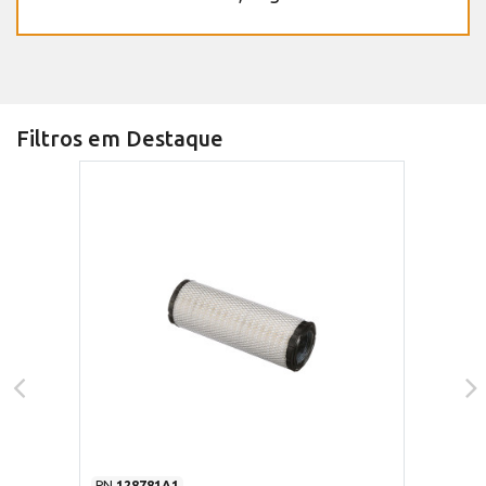
Filtros em Destaque
PN
128781A1