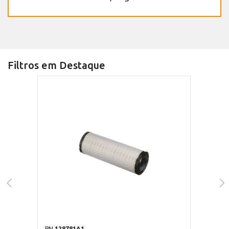
Filtros em Destaque
PN
128781A1