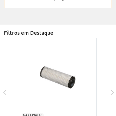
Filtros em Destaque
PN
128781A1